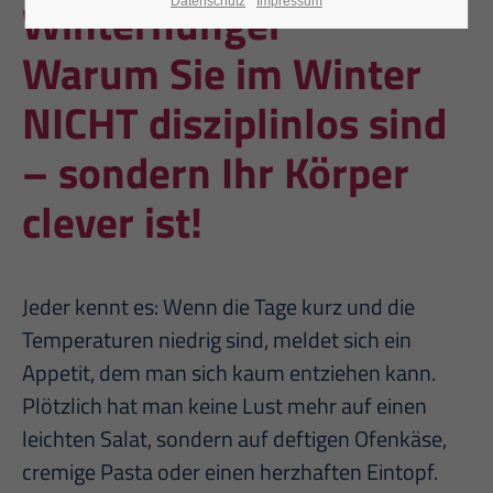
Winterhunger
Datenschutz
Impressum
Warum Sie im Winter
NICHT disziplinlos sind
– sondern Ihr Körper
clever ist!
Jeder kennt es: Wenn die Tage kurz und die
Temperaturen niedrig sind, meldet sich ein
Appetit, dem man sich kaum entziehen kann.
Plötzlich hat man keine Lust mehr auf einen
leichten Salat, sondern auf deftigen Ofenkäse,
cremige Pasta oder einen herzhaften Eintopf.