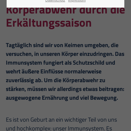
Datenschutz
Impressum
Körperabwehr durch die
Erkältungssaison
Tagtäglich sind wir von Keimen umgeben, die
versuchen, in unseren Körper einzudringen. Das
Immunsystem fungiert als Schutzschild und
wehrt äußere Einflüsse normalerweise
zuverlässig ab. Um die Körperabwehr zu
stärken, müssen wir allerdings etwas beitragen:
ausgewogene Ernährung und viel Bewegung.
Es ist von Geburt an ein wichtiger Teil von uns
und hochkomplex: unser Immunsystem. Es