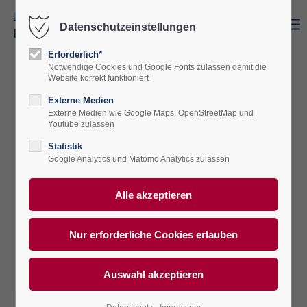
Datenschutzeinstellungen
Der Eintrag "offcanvas-col1" existiert leider
nicht.
Erforderlich*
Notwendige Cookies und Google Fonts zulassen damit die
Website korrekt funktioniert
Der Eintrag "offcanvas-col2" existiert leider
Externe Medien
Externe Medien wie Google Maps, OpenStreetMap und
nicht.
Youtube zulassen
Statistik
Google Analytics und Matomo Analytics zulassen
Der Eintrag "offcanvas-col3" existiert leider
nicht.
Der Eintrag "offcanvas-col4" existiert leider
nicht.
Mit einer starken