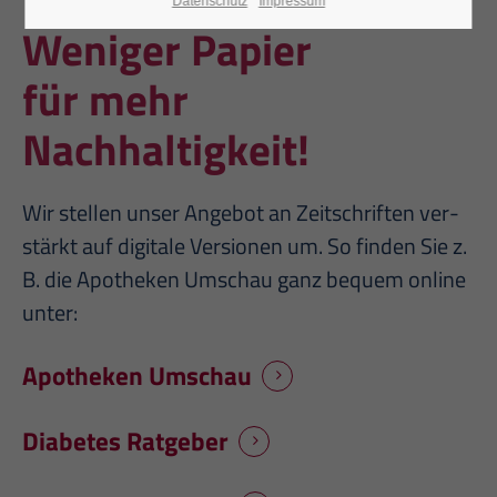
Datenschutz
Impressum
Weniger Papier
für mehr
Nachhaltigkeit!
Wir stellen unser Angebot an Zeitschriften ver­
stärkt auf digitale Versionen um. So finden Sie z.
B. die Apotheken Umschau ganz bequem online
unter:
Apotheken Umschau
Diabetes Ratgeber