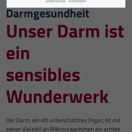
Datenschutz
Impressum
Darmgesundheit
Unser Darm ist
ein
sensibles
Wunderwerk
Der Darm, ein oft unterschätztes Organ, ist mit
seiner Vielzahl an Mikroorganismen ein echtes